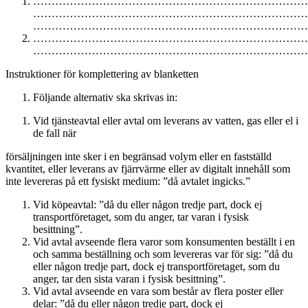
…………………………………………………………………
…………………………………………………………………
…………………………………………………………………
…………………………………………………………………
…………………………………………………………………
Instruktioner för komplettering av blanketten
Följande alternativ ska skrivas in:
Vid tjänsteavtal eller avtal om leverans av vatten, gas eller el i
de fall när
försäljningen inte sker i en begränsad volym eller en fastställd
kvantitet, eller leverans av fjärrvärme eller av digitalt innehåll som
inte levereras på ett fysiskt medium: ”då avtalet ingicks.”
Vid köpeavtal: ”då du eller någon tredje part, dock ej
transportföretaget, som du anger, tar varan i fysisk
besittning”.
Vid avtal avseende flera varor som konsumenten beställt i en
och samma beställning och som levereras var för sig: ”då du
eller någon tredje part, dock ej transportföretaget, som du
anger, tar den sista varan i fysisk besittning”.
Vid avtal avseende en vara som består av flera poster eller
delar: ”då du eller någon tredje part, dock ej