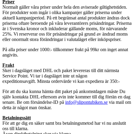
Priser
Normalt gäller våra priser under hela den aviserade giltighetstiden.
För produkter som ingår i olika kampanjer gäller priserna under
aktuell kampanjperiod. På ett begränsat antal produkter ändras dock
priserna oftare beroende på våra leverantörers prisändringar. Priserna
är i Svenska kronor och inkluderar gällande moms, för närvarande
25%. Vi reserverar oss för prisändringar på grund av ändrad moms
eller onormalt stora förändringar i valutaläget eller inköpspriser.
På alla priser under 1000:- tillkommer frakt på 99kr om inget annat
angivits.
Frakt
Sker i dagsläget med DHL och paket levereras till ditt närmsta
Service Point. Vi tar i dagsläget inte ut någon
expeditionsavgift. Minsta ordervärde vi kan expediera är 350:-
För att du ska kunna hämta ditt paket på ankomstdagen måste Du
själv kontakta DHL eftersom avin inte kommer till dig förrän en dag
senare. Be om försändelse-ID på
info@slipontubiken.se
via mail om
detta är något man önskar.
Betalningssätt
För att ge dig en säker samt bra betalningsmetod har vi nu anslutit
oss till klarna.
Även direktbetalning sker via klarna.