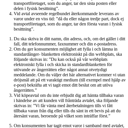
transportföretaget, som du anger, tar den sista posten eller
delen i fysisk besittning”.
Vid avtal avseende regelbundet återkommande leverans av
varor under en viss tid: ”då du eller någon tredje part, dock ej
transportföretaget, som du anger, tar den första varan i fysisk
besittning”.
Du ska skriva in ditt namn, din adress, och, om det gäller i ditt
fall, ditt telefonnummer, faxnummer och din e-postadress.
Om du ger konsumenten möjlighet att fylla i och lämna in
standardånger- blanketten elektroniskt på din webbplats, ska
följande skrivas in: ”Du kan också på vår webbplats
elektroniskt fylla i och skicka in standardblanketten för
utövande av ångerrätten eller något annat otvetydigt
meddelande. Om du väljer det här alternativet kommer vi utan
dröjsmål att på ett varaktigt medium (till exempel med hjälp av
e-post) bekräfta att vi tagit emot ditt beslut om att utöva
ångerrätten.”
Vid köpeavtal om du inte erbjudit dig att hämta tillbaka varan
i händelse av att kunden vill frånträda avtalet, ska följande
skrivas in: ”Vi får vänta med återbetalningen tills vi fått
tillbaka varan från dig eller tills du sänt in ett bevis på att du
återsänt varan, beroende på vilket som inträffar först.”
Om konsumenten har tagit emot varor i samband med avtalet,