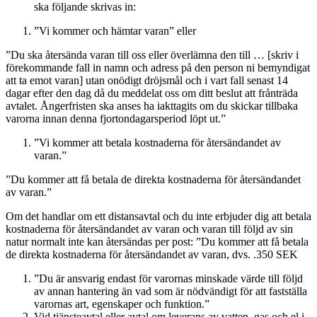
ska följande skrivas in:
”Vi kommer och hämtar varan” eller
”Du ska återsända varan till oss eller överlämna den till … [skriv i
förekommande fall in namn och adress på den person ni bemyndigat
att ta emot varan] utan onödigt dröjsmål och i vart fall senast 14
dagar efter den dag då du meddelat oss om ditt beslut att frånträda
avtalet. Ångerfristen ska anses ha iakttagits om du skickar tillbaka
varorna innan denna fjortondagarsperiod löpt ut.”
”Vi kommer att betala kostnaderna för återsändandet av
varan.”
”Du kommer att få betala de direkta kostnaderna för återsändandet
av varan.”
Om det handlar om ett distansavtal och du inte erbjuder dig att betala
kostnaderna för återsändandet av varan och varan till följd av sin
natur normalt inte kan återsändas per post: ”Du kommer att få betala
de direkta kostnaderna för återsändandet av varan, dvs. .350 SEK
”Du är ansvarig endast för varornas minskade värde till följd
av annan hantering än vad som är nödvändigt för att fastställa
varornas art, egenskaper och funktion.”
Vid tjänsteavtal eller avtal om leverans av vatten, gas och el i