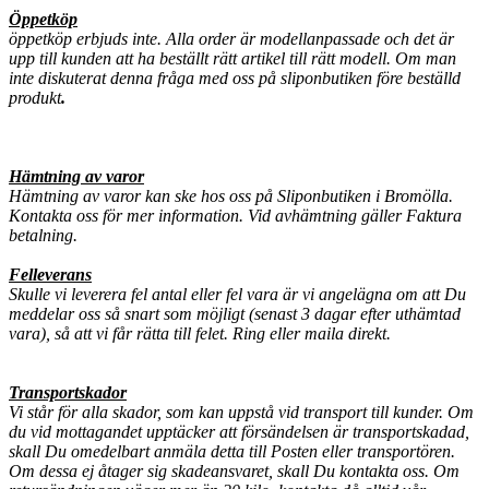
Öppetköp
öppetköp erbjuds inte. Alla order är modellanpassade och det är
upp till kunden att ha beställt rätt artikel till rätt modell. Om man
inte diskuterat denna fråga med oss på sliponbutiken före beställd
produkt
.
Hämtning av varor
Hämtning av varor kan ske hos oss på Sliponbutiken i Bromölla.
Kontakta oss för mer information. Vid avhämtning gäller Faktura
betalning.
Felleverans
Skulle vi leverera fel antal eller fel vara är vi angelägna om att Du
meddelar oss så snart som möjligt (senast 3 dagar efter uthämtad
vara), så att vi får rätta till felet. Ring eller maila direkt.
Transportskador
Vi står för alla skador, som kan uppstå vid transport till kunder. Om
du vid mottagandet upptäcker att försändelsen är transportskadad,
skall Du omedelbart anmäla detta till Posten eller transportören.
Om dessa ej åtager sig skadeansvaret, skall Du kontakta oss. Om