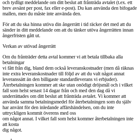
och tydligt meddelande om ditt beslut att frånträda avtalet (t.ex. ett
brev avsänt per post, fax eller e-post). Du kan använda den bifogade
mallen, men du måste inte använda den.
För att du ska hinna utöva din ångerrätt i tid räcker det med att du
sänder in ditt meddelande om att du tänker utöva ångerrätten innan
ångerfristen gått ut.
Verkan av utövad ångerrätt
Om du frånträder detta avtal kommer vi att betala tillbaka alla
betalningar
vi fått från dig, bland dem också leveranskostnader (men då räknas
inte extra leveranskostnader till följd av att du valt något annat
leveranssätt än den billigaste standardleverans vi erbjuder).
Återbetalningen kommer att ske utan onödigt dröjsmål och i vilket
fall som helst senast 14 dagar från och med den dag då vi
underrättades om ditt beslut att frånträda avtalet. Vi kommer att
använda samma betalningsmedel för återbetalningen som du själv
har använt för den inledande affärshändelsen, om du inte
uttryckligen kommit överens med oss
om något annat. I vilket fall som helst kommer återbetalningen inte
att kosta
dig något.