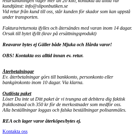
retursändningen väger mer än 20 kilo, kontakta då alltid vår
kundtjänst: info@sliponbutiken.se
Vid retur från kund till oss, står kunden för skador som kan uppstå
under transporten.
Faktura/returnota ifylles och återsändes med varan inom 14 dagar.
Orsak till bytet ifyllt (krav på ersättningsprodukt)
Reavaror bytes ej Gäller både Mjuka och Hårda varor!
OBS! Kontakta oss alltid innan ev. retur.
Återbetalningar
Ev. återbetalningar görs till bankkonto, personkonto eller
bankgirokonto inom 10 dagar. Via klarna.
Outlösta paket
Löser Du inte ut Ditt paket är vi tvungna att debitera dig faktisk
fraktkostnad och 350 kr för de merkostnader som medför oss.
Alla beställningar loggas och falska beställningar polisanmäles.
REA och lager varor återköpes/bytes ej.
Kontakta oss