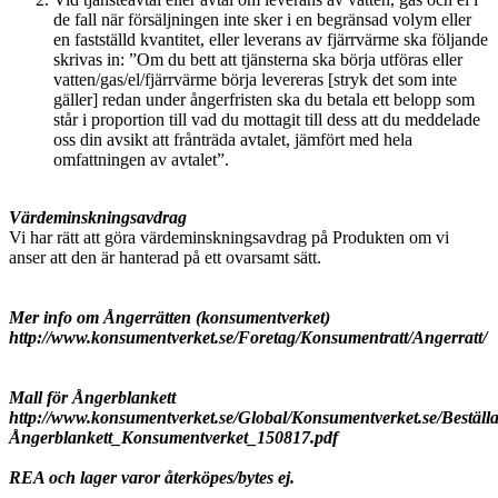
de fall när försäljningen inte sker i en begränsad volym eller
en fastställd kvantitet, eller leverans av fjärrvärme ska följande
skrivas in: ”Om du bett att tjänsterna ska börja utföras eller
vatten/gas/el/fjärrvärme börja levereras [stryk det som inte
gäller] redan under ångerfristen ska du betala ett belopp som
står i proportion till vad du mottagit till dess att du meddelade
oss din avsikt att frånträda avtalet, jämfört med hela
omfattningen av avtalet”.
Värdeminskningsavdrag
Vi har rätt att göra värdeminskningsavdrag på Produkten om vi
anser att den är hanterad på ett ovarsamt sätt.
Mer info om Ångerrätten (konsumentverket)
http://www.konsumentverket.se/Foretag/Konsumentratt/Angerratt/
Mall för Ångerblankett
http://www.konsumentverket.se/Global/Konsumentverket.se/Best
Ångerblankett_Konsumentverket_150817.pdf
REA och lager varor återköpes/bytes ej.