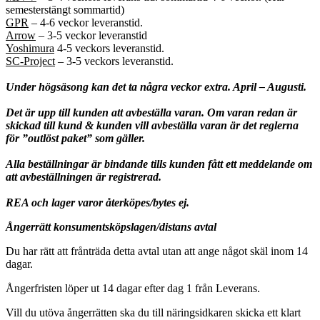
semesterstängt sommartid)
GPR
– 4-6 veckor leveranstid.
Arrow
– 3-5 veckor leveranstid
Yoshimura
4-5 veckors leveranstid.
SC-Project
– 3-5 veckors leveranstid.
Under högsäsong kan det ta några veckor extra. April – Augusti.
Det är upp till kunden att avbeställa varan. Om varan redan är
skickad till kund & kunden vill avbeställa varan är det reglerna
för ”outlöst paket” som gäller.
Alla beställningar är bindande tills kunden fått ett meddelande om
att avbeställningen är registrerad.
REA och lager varor återköpes/bytes ej.
Ångerrätt konsumentsköpslagen/distans avtal
Du har rätt att frånträda detta avtal utan att ange något skäl inom 14
dagar.
Ångerfristen löper ut 14 dagar efter dag 1 från Leverans.
Vill du utöva ångerrätten ska du till näringsidkaren skicka ett klart